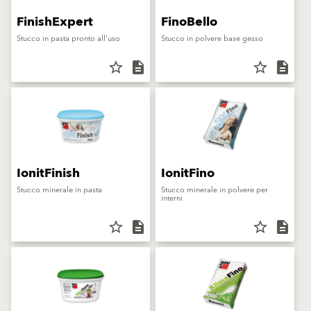
FinishExpert
FinoBello
Stucco in pasta pronto all'uso
Stucco in polvere base gesso
star_border
description
star_border
description
IonitFinish
IonitFino
Stucco minerale in pasta
Stucco minerale in polvere per
interni
star_border
description
star_border
description