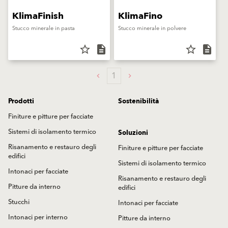
KlimaFinish
KlimaFino
Stucco minerale in pasta
Stucco minerale in polvere
star_border
description
star_border
description
1
Prodotti
Sostenibilità
Finiture e pitture per facciate
Sistemi di isolamento termico
Soluzioni
Risanamento e restauro degli
Finiture e pitture per facciate
edifici
Sistemi di isolamento termico
Intonaci per facciate
Risanamento e restauro degli
Pitture da interno
edifici
Stucchi
Intonaci per facciate
Intonaci per interno
Pitture da interno