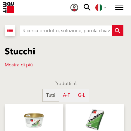
list
Stucchi
Mostra di più
Prodotti: 6
Tutti
A-F
G-L