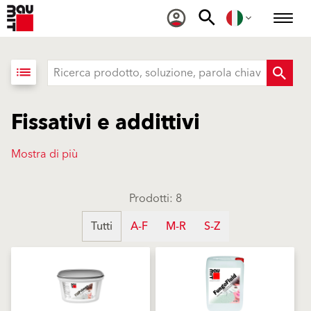
list
Fissativi e addittivi
Mostra di più
Prodotti: 8
Tutti
A-F
M-R
S-Z