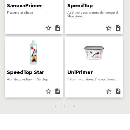
SanovaPrimer
SpeedTop
Fissativo ai silicati
Additivo acceleratore del tempo di
filmazione
star_border
description
star_border
description
SpeedTop Star
UniPrimer
Additivo per Baumit StarTop
Primer regolatore di assorbimento
star_border
description
star_border
description
1
Prodotti
Sostenibilità
Finiture e pitture per facciate