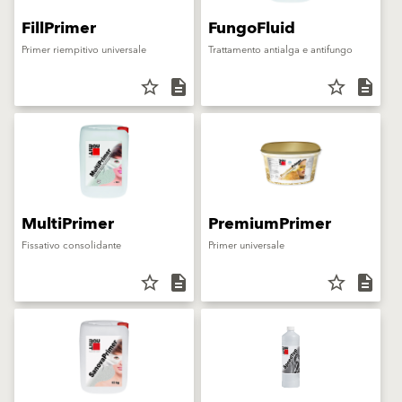
FillPrimer
FungoFluid
Primer riempitivo universale
Trattamento antialga e antifungo
star_border
description
star_border
description
MultiPrimer
PremiumPrimer
Fissativo consolidante
Primer universale
star_border
description
star_border
description