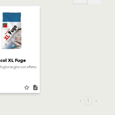
col XL Fuge
 fughe larghe con effetto
star_border
description
1