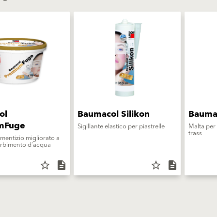
ol
Baumacol Silikon
Bauma
mFuge
Sigillante elastico per piastrelle
Malta per
trass
ementizio migliorato a
orbimento d'acqua
star_border
description
star_border
description