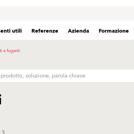
nti utili
Referenze
Azienda
Formazione
ti e fuganti
i
 3