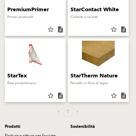
PremiumPrimer
StarContact White
Primer universale
Collante e rasante
star_border
description
star_border
description
StarTex
StarTherm Nature
Rete portaintonaco
Pannello in fibra di legno
star_border
description
star_border
description
1
Prodotti
Sostenibilità
Finiture e pitture per facciate