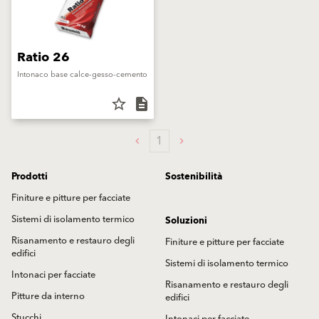
Ratio 26
Intonaco base calce-gesso-cemento
star_border
description
1
Prodotti
Sostenibilità
Finiture e pitture per facciate
Sistemi di isolamento termico
Soluzioni
Risanamento e restauro degli
Finiture e pitture per facciate
edifici
Sistemi di isolamento termico
Intonaci per facciate
Risanamento e restauro degli
Pitture da interno
edifici
Stucchi