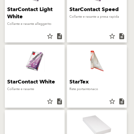
StarContact Light
StarContact Speed
White
Collante e rasante a presa rapida
Collante e rasante alleggerito
star_border
description
star_border
description
StarContact White
StarTex
Collante e rasante
Rete portaintonaco
star_border
description
star_border
description