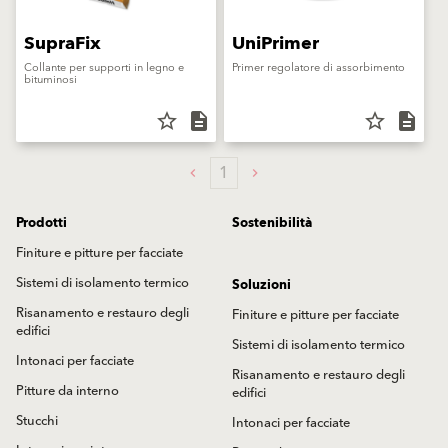
SupraFix
UniPrimer
Collante per supporti in legno e
Primer regolatore di assorbimento
bituminosi
star_border
description
star_border
description
1
Prodotti
Sostenibilità
Finiture e pitture per facciate
Sistemi di isolamento termico
Soluzioni
Risanamento e restauro degli
Finiture e pitture per facciate
edifici
Sistemi di isolamento termico
Intonaci per facciate
Risanamento e restauro degli
Pitture da interno
edifici
Stucchi
Intonaci per facciate