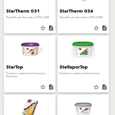
StarTherm 031
StarTherm 036
Pannello per facciate in EPS CAM
Pannello per facciata in EPS CAM
star_border
description
star_border
description
StarTop
StellaporTop
Finitura a spessore silossanica
Finitura in pasta polisilossanica
Premium
star_border
description
star_border
description