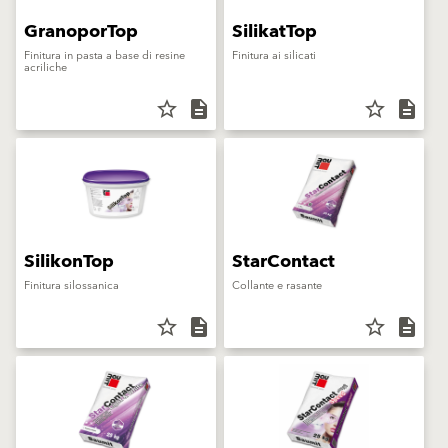
GranoporTop
SilikatTop
Finitura in pasta a base di resine
Finitura ai silicati
acriliche
star_border
description
star_border
description
SilikonTop
StarContact
Finitura silossanica
Collante e rasante
star_border
description
star_border
description