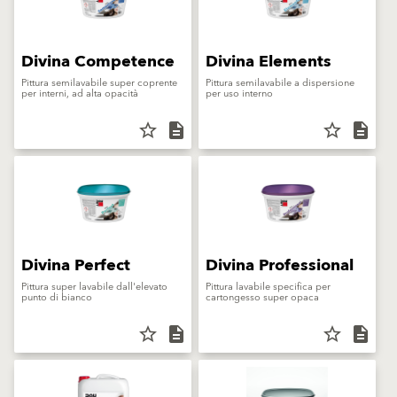
Divina Competence
Divina Elements
Pittura semilavabile super coprente
Pittura semilavabile a dispersione
per interni, ad alta opacità
per uso interno
star_border
description
star_border
description
Divina Perfect
Divina Professional
Pittura super lavabile dall'elevato
Pittura lavabile specifica per
punto di bianco
cartongesso super opaca
star_border
description
star_border
description