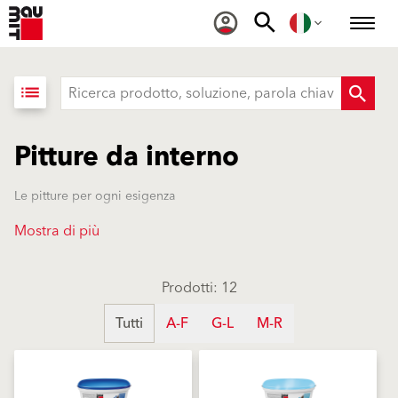
list
Pitture da interno
Le pitture per ogni esigenza
Mostra di più
Prodotti: 12
Tutti
A-F
G-L
M-R