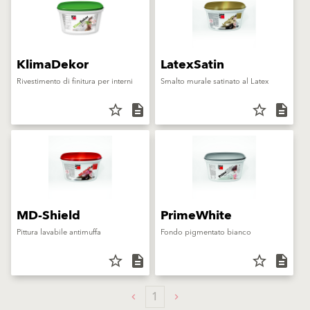
KlimaDekor
LatexSatin
Rivestimento di finitura per interni
Smalto murale satinato al Latex
star_border
description
star_border
description
MD-Shield
PrimeWhite
Pittura lavabile antimuffa
Fondo pigmentato bianco
star_border
description
star_border
description
1