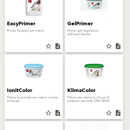
EasyPrimer
GelPrimer
Primer fissativo per interni
Primer gel regolatore
dell'assorbenza
star_border
description
star_border
description
IonitColor
KlimaColor
Pittura funzionale per interni a base
Pittura per interni ai silicati di
minerale
potassio secondo DIN 18363
star_border
description
star_border
description