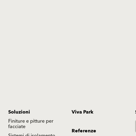
Soluzioni
Viva Park
Finiture e pitture per
facciate
Referenze
Sistemi di isolamento