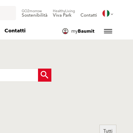
GO2morrow
HealthyLiving
Sostenibilità
Viva Park
Contatti
Contatti
my
Baumit
Tutti