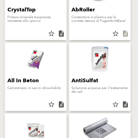
CrystalTop
AbRoller
Finitura minerale traspirante,
Contenitore in plastica per la
resistente allo sporco
corretta stesura di FugendichtBand
star_border
description
star_border
description
All In Beton
AntiSulfat
Calcestruzzo in sacco idrosolubile
Soluzione acquosa per il trattamento
dei sali
star_border
description
star_border
description