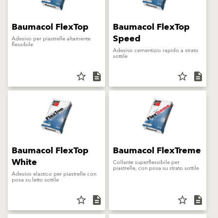
Baumacol FlexTop
Baumacol FlexTop
Speed
Adesivo per piastrelle altamente
flessibile
Adesivo cementizio rapido a strato
sottile
star_border
description
star_border
description
Baumacol FlexTop
Baumacol FlexTreme
White
Collante superflessibile per
piastrelle, con posa su strato sottile
Adesivo elastico per piastrelle con
posa su letto sottile
star_border
description
star_border
description