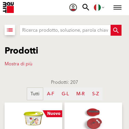
list
Prodotti
Mostra di più
Prodotti: 207
Tutti
A-F
G-L
M-R
S-Z
Nuovo