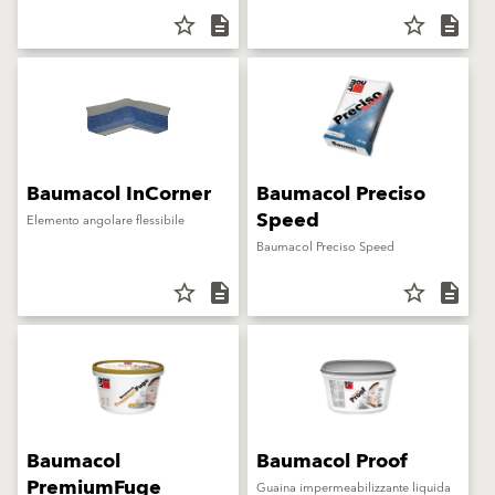
star_border
description
star_border
description
Baumacol InCorner
Baumacol Preciso
Speed
Elemento angolare flessibile
Baumacol Preciso Speed
star_border
description
star_border
description
Baumacol
Baumacol Proof
PremiumFuge
Guaina impermeabilizzante liquida