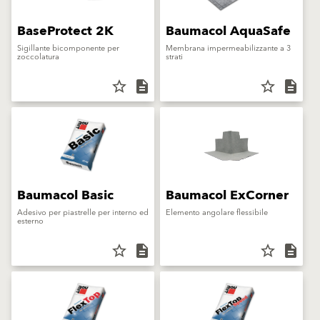
BaseProtect 2K
Baumacol AquaSafe
Sigillante bicomponente per
Membrana impermeabilizzante a 3
zoccolatura
strati
star_border
description
star_border
description
Baumacol Basic
Baumacol ExCorner
Adesivo per piastrelle per interno ed
Elemento angolare flessibile
esterno
star_border
description
star_border
description