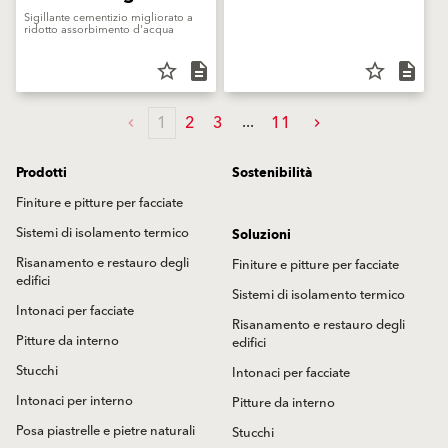
Sigillante cementizio migliorato a
ridotto assorbimento d'acqua
star_border
description
star_border
description
1
2
3
11
Prodotti
Sostenibilità
Finiture e pitture per facciate
Sistemi di isolamento termico
Soluzioni
Risanamento e restauro degli
Finiture e pitture per facciate
edifici
Sistemi di isolamento termico
Intonaci per facciate
Risanamento e restauro degli
Pitture da interno
edifici
Stucchi
Intonaci per facciate
Intonaci per interno
Pitture da interno
Posa piastrelle e pietre naturali
Stucchi