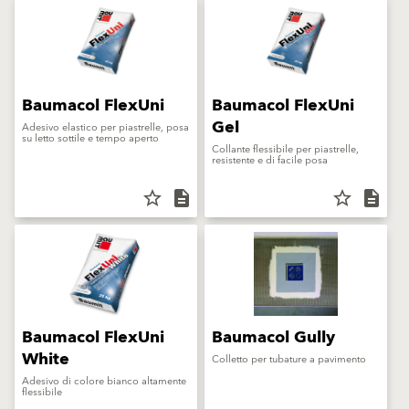
Baumacol FlexUni
Baumacol FlexUni
Gel
Adesivo elastico per piastrelle, posa
su letto sottile e tempo aperto
Collante flessibile per piastrelle,
resistente e di facile posa
star_border
description
star_border
description
Baumacol FlexUni
Baumacol Gully
White
Colletto per tubature a pavimento
Adesivo di colore bianco altamente
flessibile