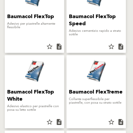
Baumacol FlexTop
Baumacol FlexTop
Speed
Adesivo per piastrelle altamente
flessibile
Adesivo cementizio rapido a strato
sottile
star_border
description
star_border
description
Baumacol FlexTop
Baumacol FlexTreme
White
Collante superflessibile per
piastrelle, con posa su strato sottile
Adesivo elastico per piastrelle con
posa su letto sottile
star_border
description
star_border
description