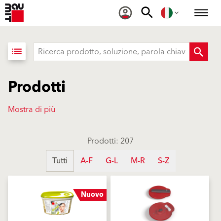
list
Prodotti
Mostra di più
Prodotti: 207
Tutti
A-F
G-L
M-R
S-Z
Nuovo