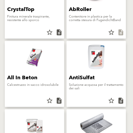
CrystalTop
AbRoller
Finitura minerale traspirante,
Contenitore in plastica per la
resistente allo sporco
corretta stesura di FugendichtBand
star_border
description
star_border
description
All In Beton
AntiSulfat
Calcestruzzo in sacco idrosolubile
Soluzione acquosa per il trattamento
dei sali
star_border
description
star_border
description