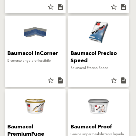
star_border
description
star_border
description
Baumacol InCorner
Baumacol Preciso
Speed
Elemento angolare flessibile
Baumacol Preciso Speed
star_border
description
star_border
description
Baumacol
Baumacol Proof
PremiumFuge
Guaina impermeabilizzante liquida