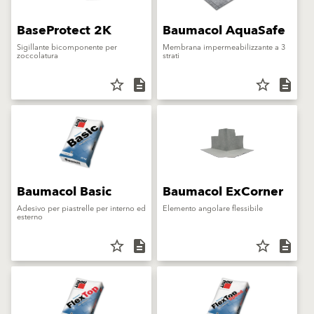
BaseProtect 2K
Baumacol AquaSafe
Sigillante bicomponente per
Membrana impermeabilizzante a 3
zoccolatura
strati
star_border
description
star_border
description
Baumacol Basic
Baumacol ExCorner
Adesivo per piastrelle per interno ed
Elemento angolare flessibile
esterno
star_border
description
star_border
description