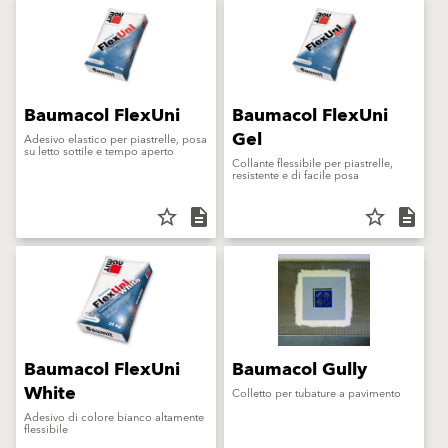
Baumacol FlexUni
Baumacol FlexUni
Gel
Adesivo elastico per piastrelle, posa
su letto sottile e tempo aperto
Collante flessibile per piastrelle,
resistente e di facile posa
star_border
description
star_border
description
Baumacol FlexUni
Baumacol Gully
White
Colletto per tubature a pavimento
Adesivo di colore bianco altamente
flessibile