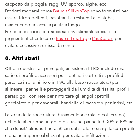
cappotto da pioggia, raggi UV, sporco, alghe, ecc.
Prodotti moderni come
Baumit SilikonTop
sono formulati per
essere idrorepellenti, traspiranti e resistenti alle alghe,
mantenendo la facciata pulita a lungo.
Per le tinte scure sono necessari rivestimenti speciali con
pigmenti riflettenti come
Baumit PuraTop
e
PuraColor
, per
evitare eccessivo surriscaldamento.
8. Altri strati
Oltre a questi strati principali, un sistema ETICS include una
serie di profili e accessori per i dettagli costruttivi: profili di
partenza in alluminio e in PVC alla base (zoccolatura) per
allineare i pannelli e proteggerli dall’umidità di risalita; profili
paraspigoli con rete per rinforzare gli angoli; profili
gocciolatoio per davanzali; bandelle di raccordo per infissi, etc.
La zona della zoccolatura (basamento a contatto col terreno)
richiede attenzione: in genere si usano pannelli di XPS o EPS ad
alta densità almeno fino a 50 cm dal suolo, e si sigilla con profili
e guaine impermeabilizzanti per evitare infiltrazioni.