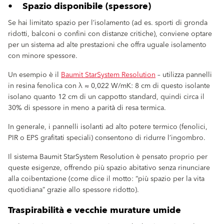
• Spazio disponibile (spessore)
Se hai limitato spazio per l’isolamento (ad es. sporti di gronda
ridotti, balconi o confini con distanze critiche), conviene optare
per un sistema ad alte prestazioni che offra uguale isolamento
con minore spessore.
Un esempio è il
Baumit StarSystem Resolution
– utilizza pannelli
in resina fenolica con λ ≈ 0,022 W/mK: 8 cm di questo isolante
isolano quanto 12 cm di un cappotto standard, quindi circa il
30% di spessore in meno a parità di resa termica.
In generale, i pannelli isolanti ad alto potere termico (fenolici,
PIR o EPS grafitati speciali) consentono di ridurre l’ingombro.
Il sistema Baumit StarSystem Resolution è pensato proprio per
queste esigenze, offrendo più spazio abitativo senza rinunciare
alla coibentazione (come dice il motto: “più spazio per la vita
quotidiana” grazie allo spessore ridotto).
Traspirabilità e vecchie murature umide