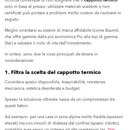
Ricorda comunque di non scegliere mai il
cappotto termico
solo in base al prezzo: utilizzare materiali scadenti o non
certificati può portare a problemi molto costosi da risolvere in
seguito.
Meglio orientarsi su sistemi di marca affidabile (come Baumit,
che offre gamme dalla più economica Pro alla top di gamma
Star) e valutare il ciclo di vita dell’investimento.
In sintesi, sono due le cose principali da tenere in
considerazione:
1. Filtra la scelta del cappotto termico
Considera spazio disponibile, traspirabilità, resistenza
meccanica, estetica desiderata e budget.
Spesso la soluzione ottimale nasce da un compromesso tra
questi fattori.
Ad esempio: per una casa in zona alpina molto fredda (spessori
elevati) ma con vincoli di distanza dal confine (spazio ridotto),
potrebbe aver senso un sistema ad alte prestazioni (es.
Star