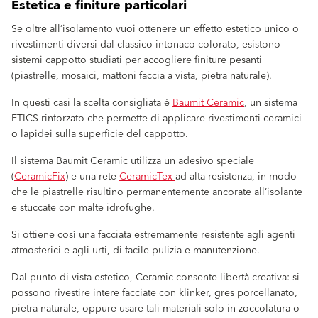
Estetica e finiture particolari
Se oltre all’isolamento vuoi ottenere un effetto estetico unico o
rivestimenti diversi dal classico intonaco colorato, esistono
sistemi cappotto studiati per accogliere finiture pesanti
(piastrelle, mosaici, mattoni faccia a vista, pietra naturale).
In questi casi la scelta consigliata è
Baumit Ceramic
, un sistema
ETICS rinforzato che permette di applicare rivestimenti ceramici
o lapidei sulla superficie del cappotto.
Il sistema Baumit Ceramic utilizza un adesivo speciale
(
CeramicFix
) e una rete
CeramicTex
ad alta resistenza, in modo
che le piastrelle risultino permanentemente ancorate all’isolante
e stuccate con malte idrofughe.
Si ottiene così una facciata estremamente resistente agli agenti
atmosferici e agli urti, di facile pulizia e manutenzione.
Dal punto di vista estetico, Ceramic consente libertà creativa: si
possono rivestire intere facciate con klinker, gres porcellanato,
pietra naturale, oppure usare tali materiali solo in zoccolatura o