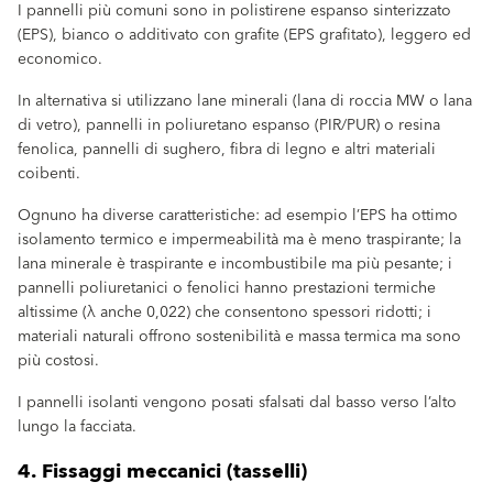
I pannelli più comuni sono in polistirene espanso sinterizzato
(EPS), bianco o additivato con grafite (EPS graﬁtato), leggero ed
economico.
In alternativa si utilizzano lane minerali (lana di roccia MW o lana
di vetro), pannelli in poliuretano espanso (PIR/PUR) o resina
fenolica, pannelli di sughero, fibra di legno e altri materiali
coibenti.
Ognuno ha diverse caratteristiche: ad esempio l’EPS ha ottimo
isolamento termico e impermeabilità ma è meno traspirante; la
lana minerale è traspirante e incombustibile ma più pesante; i
pannelli poliuretanici o fenolici hanno prestazioni termiche
altissime (λ anche 0,022) che consentono spessori ridotti; i
materiali naturali offrono sostenibilità e massa termica ma sono
più costosi.
I pannelli isolanti vengono posati sfalsati dal basso verso l’alto
lungo la facciata.
4. Fissaggi meccanici (tasselli)