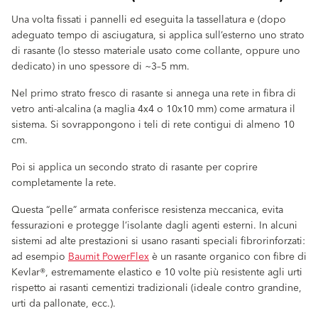
Una volta fissati i pannelli ed eseguita la tassellatura e (dopo
adeguato tempo di asciugatura, si applica sull’esterno uno strato
di rasante (lo stesso materiale usato come collante, oppure uno
dedicato) in uno spessore di ~3–5 mm.
Nel primo strato fresco di rasante si annega una rete in fibra di
vetro anti-alcalina (a maglia 4x4 o 10x10 mm) come armatura il
sistema. Si sovrappongono i teli di rete contigui di almeno 10
cm.
Poi si applica un secondo strato di rasante per coprire
completamente la rete.
Questa “pelle” armata conferisce resistenza meccanica, evita
fessurazioni e protegge l’isolante dagli agenti esterni. In alcuni
sistemi ad alte prestazioni si usano rasanti speciali fibrorinforzati:
ad esempio
Baumit PowerFlex
è un rasante organico con fibre di
Kevlar®, estremamente elastico e 10 volte più resistente agli urti
rispetto ai rasanti cementizi tradizionali (ideale contro grandine,
urti da pallonate, ecc.).