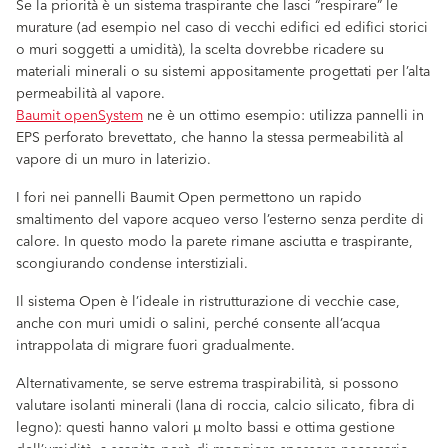
Se la priorità è un sistema traspirante che lasci “respirare” le
murature (ad esempio nel caso di vecchi edifici ed edifici storici
o muri soggetti a umidità), la scelta dovrebbe ricadere su
materiali minerali o su sistemi appositamente progettati per l’alta
permeabilità al vapore.
Baumit openSystem
ne è un ottimo esempio: utilizza pannelli in
EPS perforato brevettato, che hanno la stessa permeabilità al
vapore di un muro in laterizio.
I fori nei pannelli Baumit Open permettono un rapido
smaltimento del vapore acqueo verso l’esterno senza perdite di
calore. In questo modo la parete rimane asciutta e traspirante,
scongiurando condense interstiziali.
Il sistema Open è l’ideale in ristrutturazione di vecchie case,
anche con muri umidi o salini, perché consente all’acqua
intrappolata di migrare fuori gradualmente.
Alternativamente, se serve estrema traspirabilità, si possono
valutare isolanti minerali (lana di roccia, calcio silicato, fibra di
legno): questi hanno valori µ molto bassi e ottima gestione