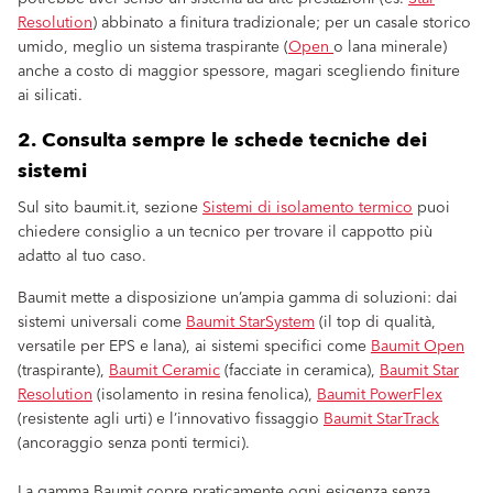
Resolution
) abbinato a finitura tradizionale; per un casale storico
umido, meglio un sistema traspirante (
Open
o lana minerale)
anche a costo di maggior spessore, magari scegliendo finiture
ai silicati.
2. Consulta sempre le schede tecniche dei
sistemi
Sul sito baumit.it, sezione
Sistemi di isolamento termico
puoi
chiedere consiglio a un tecnico per trovare il cappotto più
adatto al tuo caso.
Baumit mette a disposizione un’ampia gamma di soluzioni: dai
sistemi universali come
Baumit StarSystem
(il top di qualità,
versatile per EPS e lana), ai sistemi specifici come
Baumit Open
(traspirante),
Baumit Ceramic
(facciate in ceramica),
Baumit Star
Resolution
(isolamento in resina fenolica),
Baumit PowerFlex
(resistente agli urti) e l’innovativo fissaggio
Baumit StarTrack
(ancoraggio senza ponti termici).
La gamma Baumit copre praticamente ogni esigenza senza