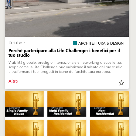
1.0 min
ARCHITETTURA & DESIGN
Perché partecipare alla Life Challenge: i benefici per il
tuo studio
Visibilità globale, prestigio internazionale e networking d'eccellenza:
scopri come la Life Challenge può valorizzare il talento del tuo studio
e trasformare i tuoi progetti in icone dell'architettura europea.
Altro
star_border