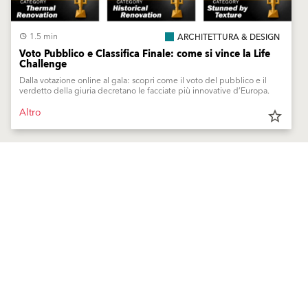
1.5 min
ARCHITETTURA & DESIGN
Voto Pubblico e Classifica Finale: come si vince la Life
Challenge
Dalla votazione online al gala: scopri come il voto del pubblico e il
verdetto della giuria decretano le facciate più innovative d’Europa.
Altro
star_border
Prodotti
Sostenibilità
Finiture e pitture per facciate
Sistemi di isolamento termico
Soluzioni
Risanamento e restauro degli
Finiture e pitture per facciate
edifici
Sistemi di isolamento termico
Intonaci per facciate
Risanamento e restauro degli
Pitture da interno
edifici
Stucchi
Intonaci per facciate