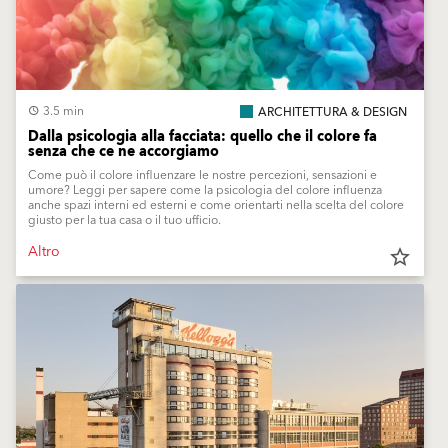
3.5 min
ARCHITETTURA & DESIGN
Dalla psicologia alla facciata: quello che il colore fa
senza che ce ne accorgiamo
Come può il colore influenzare le nostre percezioni, sensazioni e
umore? Leggi per sapere come la psicologia del colore influenza
anche spazi interni ed esterni e come orientarti nella scelta del colore
giusto per la tua casa o il tuo ufficio.
Altro
star_border