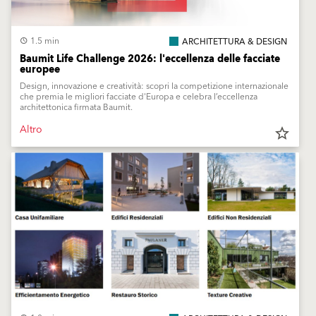
1.5 min
ARCHITETTURA & DESIGN
Baumit Life Challenge 2026: l'eccellenza delle facciate
europee
Design, innovazione e creatività: scopri la competizione internazionale
che premia le migliori facciate d'Europa e celebra l’eccellenza
architettonica firmata Baumit.
Altro
star_border