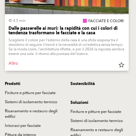
4.5 min
FACCIATE E COLORI
Dalle passerelle ai muri: la rapidità con cui i colori di
tendenza trasformano le facciate e la casa
Scegliere il colore per l'esterno della casa è una sfida sospesa tra il
desiderio di seguire il trend e la necessità di un’estetica senza tempo.
Se la moda corre, l'architettura riflette, e per il 2026 la risposta sembra
essere una sola: il ritorno alla purezza del bianco.
Altro
star_border
Prodotti
Sostenibilità
Finiture e pitture per facciate
Sistemi di isolamento termico
Soluzioni
Risanamento e restauro degli
Finiture e pitture per facciate
edifici
Sistemi di isolamento termico
Intonaci per facciate
Risanamento e restauro degli
Pitture da interno
edifici