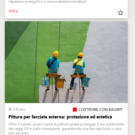
risparmio energetico e una protezione duratura.
Altro
star_border
3.0 min
COSTRUIRE CON BAUMIT
Pitture per facciata esterna: protezione ed estetica
Oltre il colore: scopri come la pittura giusta protegge il tuo isolamento
dai raggi UV e dalle intemperie, garantendo una facciata bella e sana
per decenni.