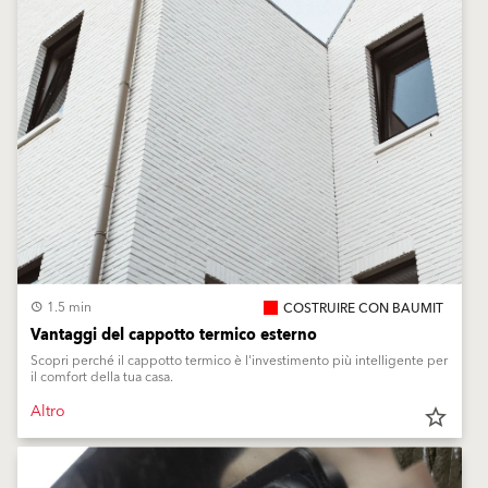
1.5 min
COSTRUIRE CON BAUMIT
Vantaggi del cappotto termico esterno
Scopri perché il cappotto termico è l'investimento più intelligente per
il comfort della tua casa.
Altro
star_border