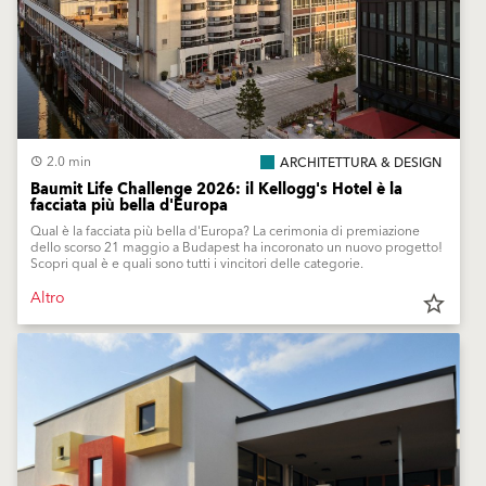
2.0 min
ARCHITETTURA & DESIGN
Baumit Life Challenge 2026: il Kellogg's Hotel è la
facciata più bella d'Europa
Qual è la facciata più bella d'Europa? La cerimonia di premiazione
dello scorso 21 maggio a Budapest ha incoronato un nuovo progetto!
Scopri qual è e quali sono tutti i vincitori delle categorie.
Altro
star_border