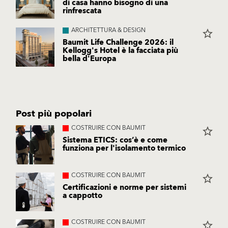
di casa hanno bisogno di una
rinfrescata
ARCHITETTURA & DESIGN
star_border
Baumit Life Challenge 2026: il
Kellogg's Hotel è la facciata più
bella d'Europa
Post più popolari
COSTRUIRE CON BAUMIT
star_border
Sistema ETICS: cos’è e come
funziona per l'isolamento termico
COSTRUIRE CON BAUMIT
star_border
Certificazioni e norme per sistemi
a cappotto
COSTRUIRE CON BAUMIT
star_border