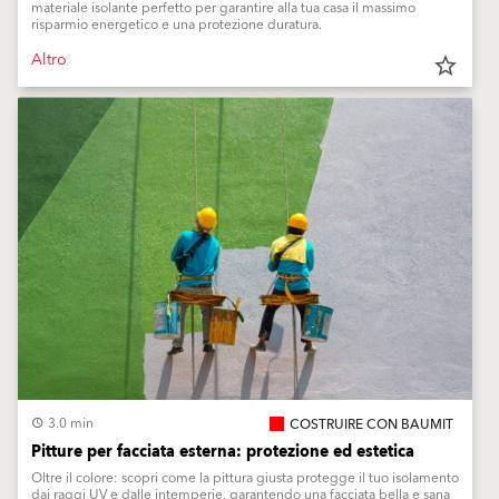
materiale isolante perfetto per garantire alla tua casa il massimo
risparmio energetico e una protezione duratura.
Altro
star_border
3.0 min
COSTRUIRE CON BAUMIT
Pitture per facciata esterna: protezione ed estetica
Oltre il colore: scopri come la pittura giusta protegge il tuo isolamento
dai raggi UV e dalle intemperie, garantendo una facciata bella e sana