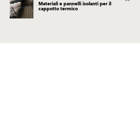
Materiali e pannelli isolanti per il
cappotto termico
Prodotti
Sostenibilità
Finiture e pitture per facciate
Sistemi di isolamento termico
Soluzioni
Risanamento e restauro degli
Finiture e pitture per facciate
edifici
Sistemi di isolamento termico
Intonaci per facciate
Risanamento e restauro degli
Pitture da interno
edifici
Stucchi
Intonaci per facciate
Intonaci per interno
Pitture da interno
Posa piastrelle e pietre naturali
Stucchi