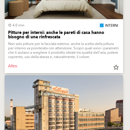
4.0 min
INTERNI
Pitture per interni: anche le pareti di casa hanno
bisogno di una rinfrescata
Non solo pitture per la facciata esterna: anche la scelta della pittura
per interno va ponderata con attenzione. Scopri quali sono i parametri
che ti aiutano a scegliere il prodotto ideale tra qualità dell'aria, potere
coprente, uso della stanza e, naturalmente, il colore.
Altro
star_border