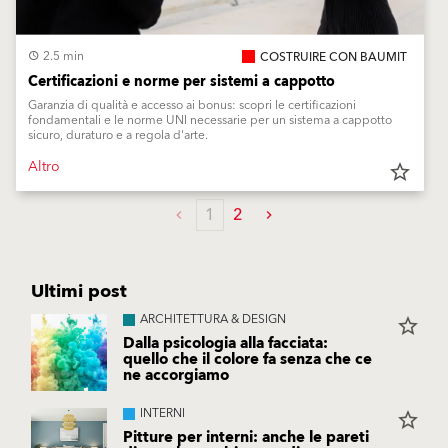
2.5 min
COSTRUIRE CON BAUMIT
Certificazioni e norme per sistemi a cappotto
Garanzia di qualità e accesso ai bonus: scopri le certificazioni
fondamentali e le norme UNI necessarie per un sistema a cappotto
sicuro, duraturo e a regola d'arte.
Altro
star_border
1
2
Ultimi post
ARCHITETTURA & DESIGN
star_border
Dalla psicologia alla facciata:
quello che il colore fa senza che ce
ne accorgiamo
INTERNI
star_border
Pitture per interni: anche le pareti