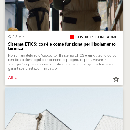
2.5 min
COSTRUIRE CON BAUMIT
Sistema ETICS: cos’è e come funziona per l'isolamento
termico
Non chiamatelo solo 'cappotto'. Il sistema ETICS è un kit tecnologico
certificato dove ogni componente è progettato per lavorare in
sinergia. Scopriamo come questa stratigrafia protegge la tua casa e
garantisce prestazioni imbattibili
Altro
star_border