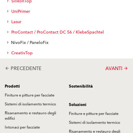
SilikonTop
UniPrimer
Lasur
ProContact / ProContact DC 56 / KlebeSpachtel
NivoFix / PaneloFix
CreativTop
PRECEDENTE
AVANTI
arrow_back
arrow_forward
Prodotti
Sostenibilità
Finiture e pitture per facciate
Sistemi di isolamento termico
Soluzioni
Risanamento e restauro degli
Finiture e pitture per facciate
edifici
Sistemi di isolamento termico
Intonaci per facciate
Risanamento e restauro degli