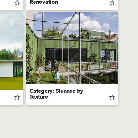
Renovation
star_border
star_border
Category: Stunned by
Texture
star_border
star_border