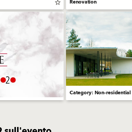
Renovation
star_border
Category: Non-residential
 sull'evento