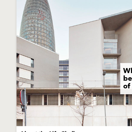
Wh
be
of