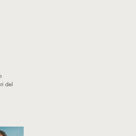
o
ri del