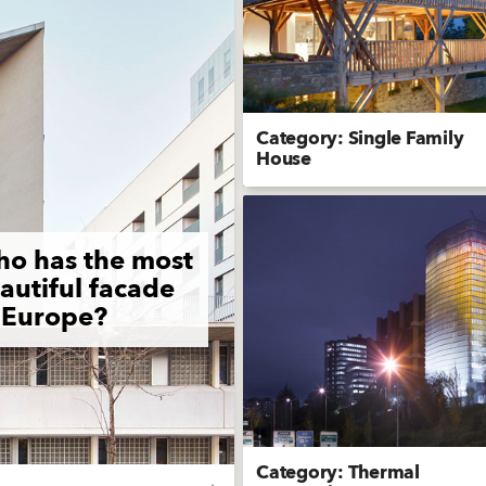
Category: Single Family
House
o has the most
autiful facade
 Europe?
Category: Thermal