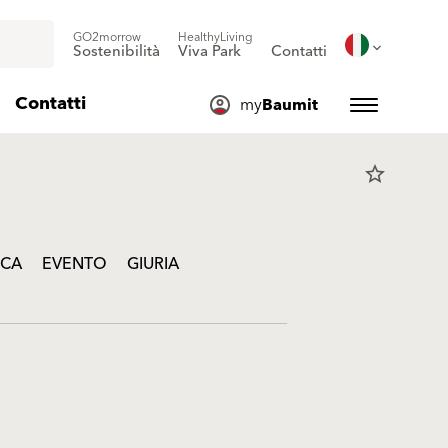
GO2morrow
HealthyLiving
Sostenibilità
Viva Park
Contatti
Contatti
my
Baumit
star_border
ICA
EVENTO
GIURIA