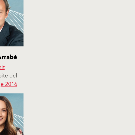
Arrabé
it
ite del
ge 2016