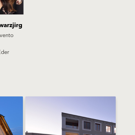
warzjirg
evento
Eder