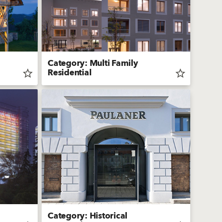
Category: Multi Family
Residential
star_border
star_border
Category: Historical