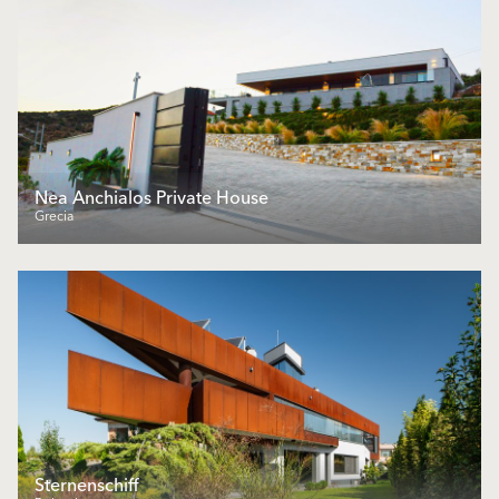
Nea Anchialos Private House
Grecia
Sternenschiff