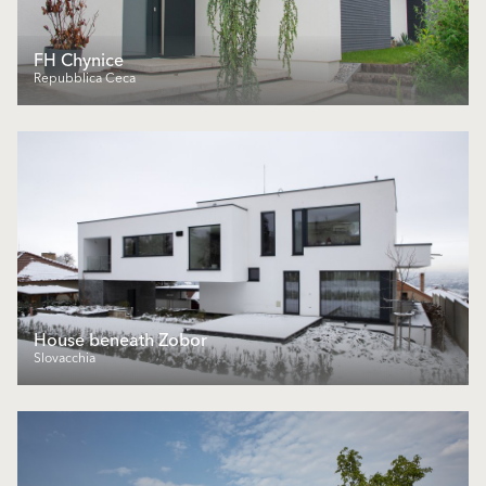
FH Chynice
Repubblica Ceca
House beneath Zobor
Slovacchia