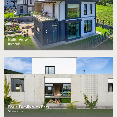
Belle View
Romania
For a Family with Pets
Slovacchia