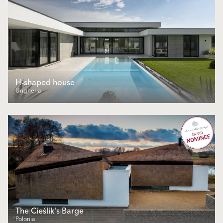
H-shaped house
Ungheria
The Cieślik's Barge
Polonia