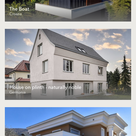
The Boat
Croazia
House on plinth - naturally noble
Germania