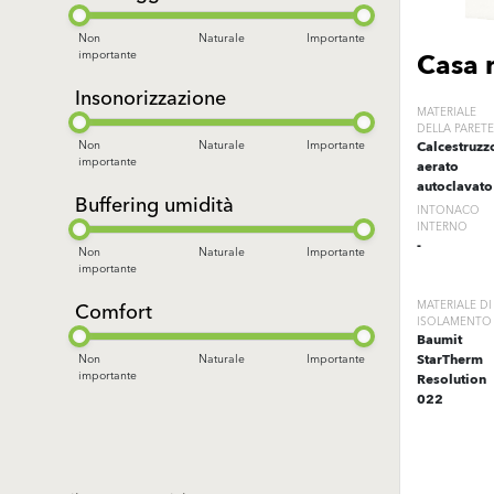
Non
Naturale
Importante
Casa n
importante
Insonorizzazione
MATERIALE
DELLA PARETE
Non
Naturale
Importante
Calcestruzz
importante
aerato
autoclavato
Buffering umidità
INTONACO
INTERNO
-
Non
Naturale
Importante
importante
Comfort
MATERIALE DI
ISOLAMENTO
Baumit
StarTherm
Non
Naturale
Importante
importante
Resolution
022