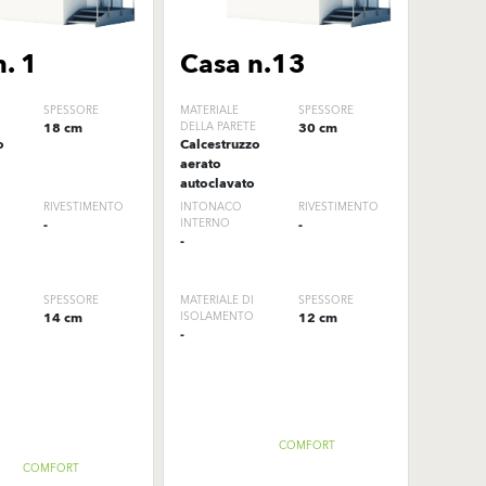
. 1
Casa n.13
SPESSORE
MATERIALE
SPESSORE
18 cm
DELLA PARETE
30 cm
o
Calcestruzzo
aerato
autoclavato
RIVESTIMENTO
INTONACO
RIVESTIMENTO
-
INTERNO
-
-
SPESSORE
MATERIALE DI
SPESSORE
14 cm
ISOLAMENTO
12 cm
-
COMFORT
COMFORT