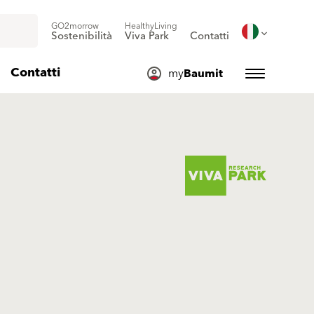
GO2morrow
HealthyLiving
Sostenibilità
Viva Park
Contatti
Contatti
my
Baumit