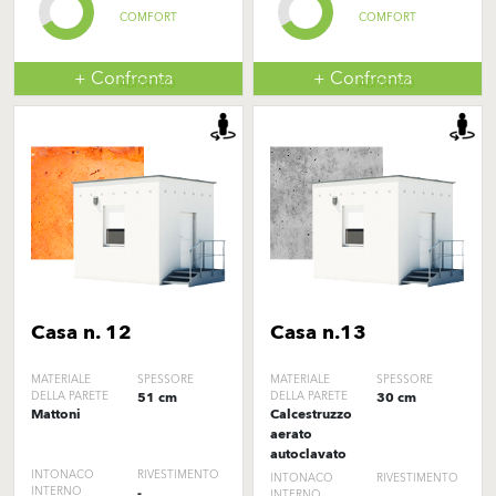
COMFORT
COMFORT
+ Confronta
+ Confronta
ABITATIVO
ABITATIVO
Casa n. 12
Casa n.13
MATERIALE
SPESSORE
MATERIALE
SPESSORE
DELLA PARETE
51 cm
DELLA PARETE
30 cm
Mattoni
Calcestruzzo
aerato
autoclavato
INTONACO
RIVESTIMENTO
INTONACO
RIVESTIMENTO
INTERNO
-
INTERNO