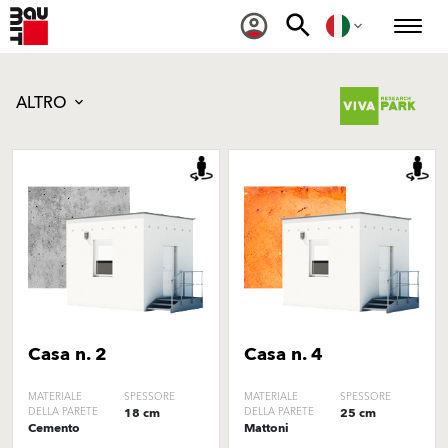
ALTRO
Casa n. 2
Casa n. 4
MATERIALE
SPESSORE
MATERIALE
SPESSORE
DELLA PARETE
18 cm
DELLA PARETE
25 cm
Cemento
Mattoni