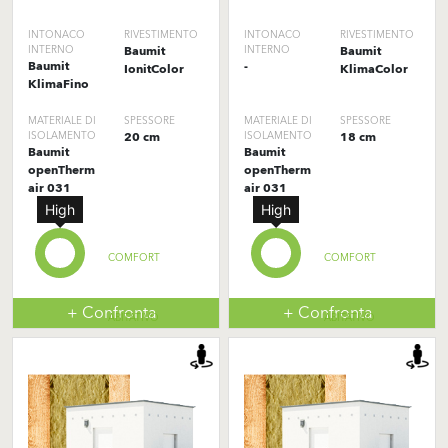
INTONACO
RIVESTIMENTO
INTONACO
RIVESTIMENTO
INTERNO
Baumit
INTERNO
Baumit
Baumit
-
IonitColor
KlimaColor
KlimaFino
MATERIALE DI
SPESSORE
MATERIALE DI
SPESSORE
ISOLAMENTO
20 cm
ISOLAMENTO
18 cm
Baumit
Baumit
openTherm
openTherm
air 031
air 031
High
High
COMFORT
COMFORT
+ Confronta
+ Confronta
ABITATIVO
ABITATIVO