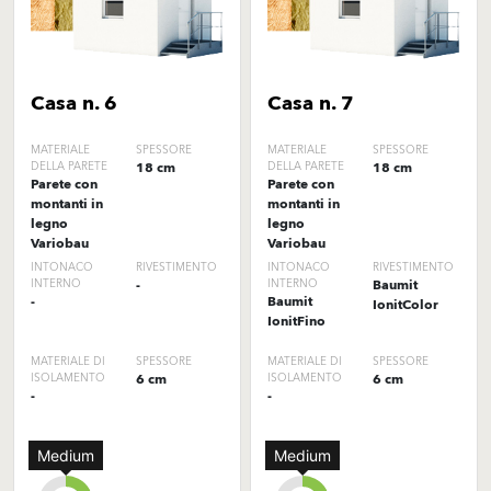
Casa n. 6
Casa n. 7
MATERIALE
SPESSORE
MATERIALE
SPESSORE
DELLA PARETE
18 cm
DELLA PARETE
18 cm
Parete con
Parete con
montanti in
montanti in
legno
legno
Variobau
Variobau
INTONACO
RIVESTIMENTO
INTONACO
RIVESTIMENTO
INTERNO
-
INTERNO
Baumit
-
Baumit
IonitColor
IonitFino
MATERIALE DI
SPESSORE
MATERIALE DI
SPESSORE
ISOLAMENTO
6 cm
ISOLAMENTO
6 cm
-
-
Medium
Medium