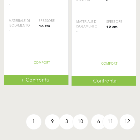
-
-
-
MATERIALE DI
SPESSORE
MATERIALE DI
SPESSORE
ISOLAMENTO
16 cm
ISOLAMENTO
12 cm
-
-
COMFORT
COMFORT
+ Confronta
+ Confronta
ABITATIVO
ABITATIVO
1
9
3
10
6
11
12