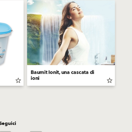
Baumit Ionit, una cascata di
ioni
Baum
star_border
star_border
Seguici