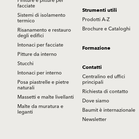
Finiture e pitture per
facciate
Strumenti utili
Sistemi di isolamento
Prodotti A-Z
termico
Brochure e Cataloghi
Risanamento e restauro
degli edifici
Intonaci per facciate
Formazione
Pitture da interno
Stucchi
Contatti
Intonaci per interno
Centralino ed uffici
Posa piastrelle e pietre
principali
naturali
Richiesta di contatto
Massetti e malte livellanti
Dove siamo
Malte da muratura e
Baumit è internazionale
leganti
Newsletter