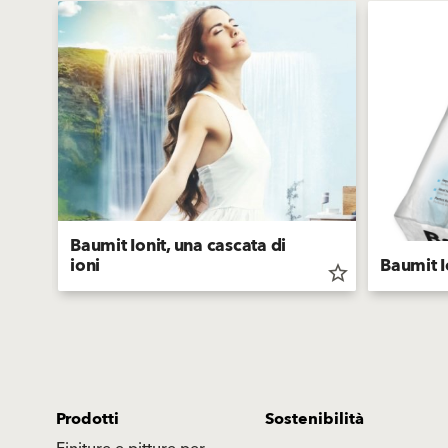
Baumit Ionit, una cascata di
ioni
Baumit I
star_border
star_border
Prodotti
Sostenibilità