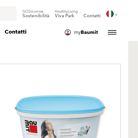
GO2morrow
HealthyLiving
Sostenibilità
Viva Park
Contatti
Contatti
my
Baumit