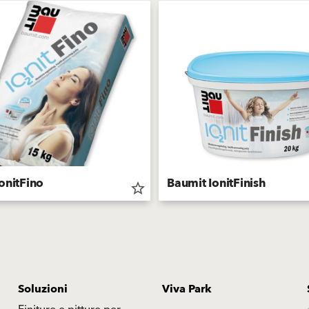
onitFino
Baumit IonitFinish
star_border
Soluzioni
Viva Park