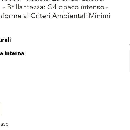
 - Brillantezza: G4 opaco intenso -
forme ai Criteri Ambientali Minimi
rali
ia interna
vaso