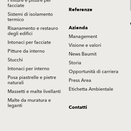
Finiture e pitture per
facciate
Referenze
Sistemi di isolamento
termico
Azienda
Risanamento e restauro
degli edifici
Management
Intonaci per facciate
Visione e valori
Pitture da interno
News Baumit
Stucchi
Storia
Intonaci per interno
Opportunità di carriera
Posa piastrelle e pietre
Press Area
naturali
Etichetta Ambientale
Massetti e malte livellanti
Malte da muratura e
leganti
Contatti