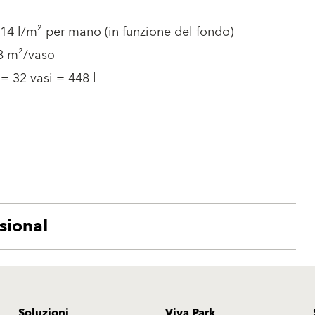
.14 l/m² per mano (in funzione del fondo)
98 m²/vaso
 = 32 vasi = 448 l
sional
Soluzioni
Viva Park