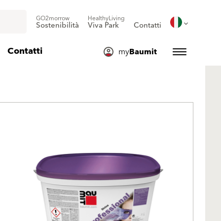
GO2morrow
HealthyLiving
Sostenibilità
Viva Park
Contatti
Contatti
my
Baumit