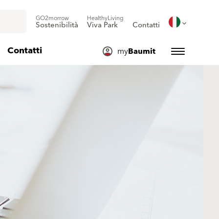
GO2morrow
HealthyLiving
Sostenibilità
Viva Park
Contatti
Contatti
my
Baumit