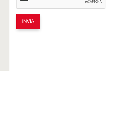
INVIA
Prodotti
Sostenibilità
Finiture e pitture per
facciate
Strumenti utili
Sistemi di isolamento
Prodotti A-Z
termico
Brochure e Cataloghi
Risanamento e restauro
degli edifici