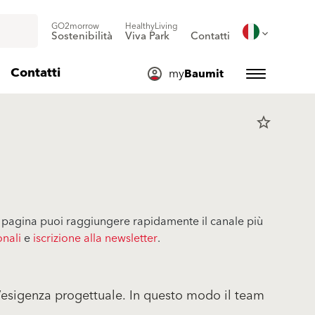
GO2morrow
HealthyLiving
Sostenibilità
Viva Park
Contatti
Contatti
my
Baumit
star_border
sta pagina puoi raggiungere rapidamente il canale più
onali
e
iscrizione alla newsletter
.
 l’esigenza progettuale. In questo modo il team