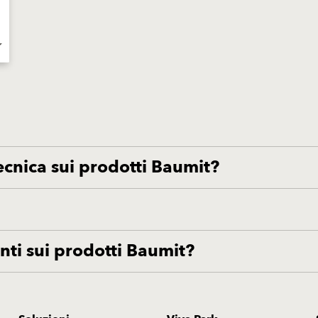
der
ecnica sui prodotti Baumit?
ti sui prodotti Baumit?