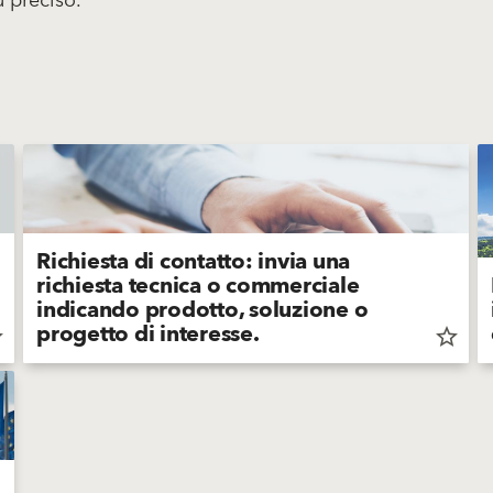
ù preciso.
Richiesta di contatto: invia una
richiesta tecnica o commerciale
indicando prodotto, soluzione o
progetto di interesse.
der
star_border