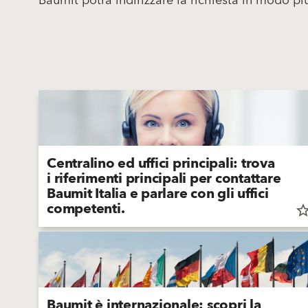
Baumit potrà indirizzare la richiesta in modo pi
Centralino ed uffici principali: trova
i riferimenti principali per contattare
Baumit Italia e parlare con gli uffici
competenti.
star_bor
Baumit è internazionale: scopri la