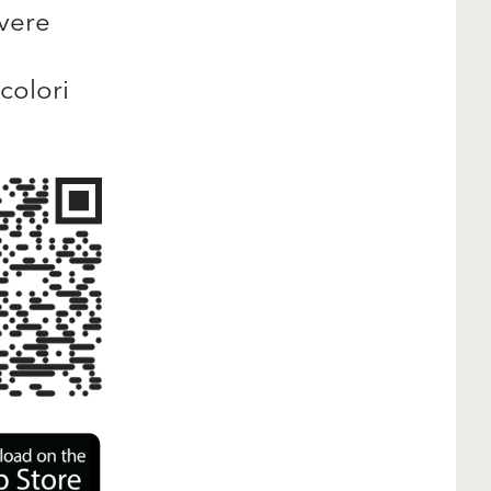
avere
colori