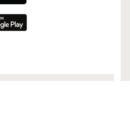
eguici
ondividi