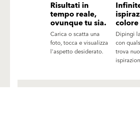
Risultati in
Infinit
tempo reale,
ispiraz
ovunque tu sia.
colore
Carica o scatta una
Dipingi l
foto, tocca e visualizza
con quals
l'aspetto desiderato.
trova nu
ispirazion
Prodotti
Sostenibilità
Finiture e pitture per
facciate
Strumenti utili
Sistemi di isolamento
Prodotti A-Z
termico
Brochure e Cataloghi
Risanamento e restauro
degli edifici