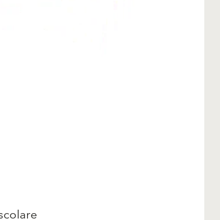
a
scolare