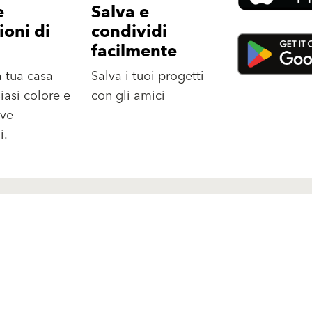
e
Salva e
ioni di
condividi
facilmente
a tua casa
Salva i tuoi progetti
iasi colore e
con gli amici
ove
i.
Soluzioni
Viva Park
S
Finiture e pitture per
facciate
Referenze
Sistemi di isolamento
termico
C
Azienda
Risanamento e restauro
degli edifici
Management