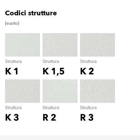
Codici strutture
clear
{vuoto}
Struttura
Struttura
Struttura
K 1
K 1,5
K 2
Struttura
color_name
Struttura
Struttura
Struttura
K 3
R 2
R 3