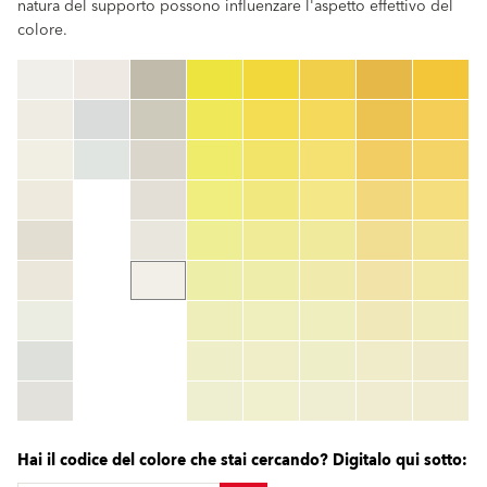
natura del supporto possono influenzare l'aspetto effettivo del
colore.
clear
Codice colore
color_name
HEX:
hex_code
RGB:
rgb_code
TSR:
tsr_code
HBW:
hbw_code
Maggiori informazioni
Hai il codice del colore che stai cercando? Digitalo qui sotto: