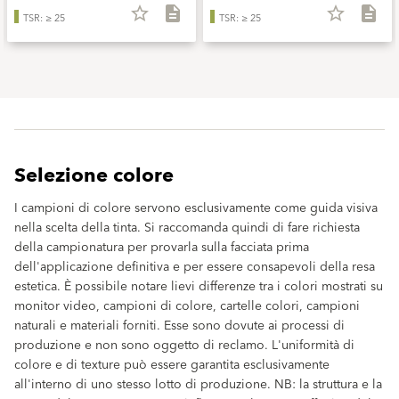
star_border
description
star_border
description
TSR: ≥ 25
TSR: ≥ 25
Selezione colore
I campioni di colore servono esclusivamente come guida visiva
nella scelta della tinta. Si raccomanda quindi di fare richiesta
della campionatura per provarla sulla facciata prima
dell'applicazione definitiva e per essere consapevoli della resa
estetica. È possibile notare lievi differenze tra i colori mostrati su
monitor video, campioni di colore, cartelle colori, campioni
naturali e materiali forniti. Esse sono dovute ai processi di
produzione e non sono oggetto di reclamo. L'uniformità di
colore e di texture può essere garantita esclusivamente
all'interno di uno stesso lotto di produzione. NB: la struttura e la