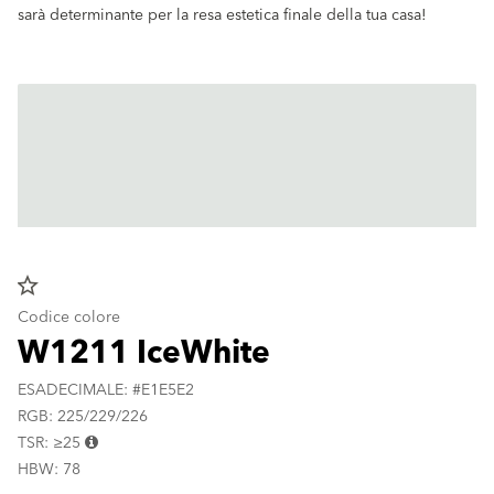
sarà determinante per la resa estetica finale della tua casa!
star_border
Codice colore
W1211 IceWhite
ESADECIMALE: #E1E5E2
RGB: 225/229/226
TSR: ≥25
HBW: 78