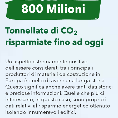
800 Milioni
GO2morrow quindi non è solo uno slogan:
è un impegno, una mentalità, un
Tonnellate di CO
2
catalizzatore per il cambiamento. Racchiude
il cuore stesso della sostenibilità in Baumit.
risparmiate fino ad oggi
GO2morrow è una scelta etica
, una forza
potente che ci guida verso un futuro più
luminoso e sostenibile.
Un aspetto estremamente positivo
È una promessa a noi stessi, alla nostra
dell'essere considerati tra i principali
comunità e al pianeta. Significa dedizione
produttori di materiali da costruzione in
per lasciare un’eredità positiva alle
Europa è quello di avere una lunga storia.
generazioni future. Grazie a GO2morrow
Questo significa anche avere tanti dati storici
non stiamo solo costruendo edifici, stiamo
e preziose informazioni. Quelle che più ci
costruendo un mondo migliore e
interessano, in questo caso, sono proprio i
sostenibile.
dati relativi al risparmio energetico ottenuto
Insieme, grazie alla vostra scelta di utilizzare i
isolando innumerevoli edifici.
sistemi di isolamento Baumit e i nostri