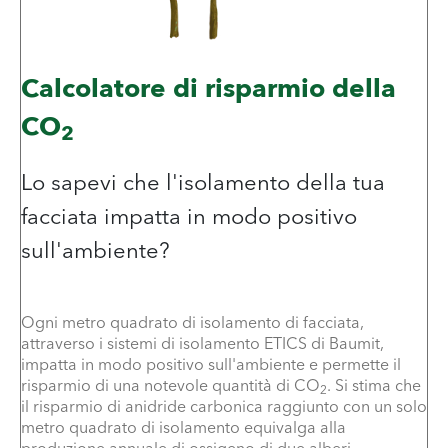
un futuro più sostenibile, un muro isolato
alla volta.
Calcolatore di risparmio della
*Il risparmio di 800 milioni di tonnellate di
CO
2
CO
è calcolato sul sistema di isolamento
2
termico esterno Baumit EPS (ETICS) da 10
Lo sapevi che l'isolamento della tua
cm, su edifici con muratura esistente e con
facciata impatta in modo positivo
una durata presunta di 70 anni.
sull'ambiente?
Punti chiave:
Miglioramento del valore U: 1,04 W/m2K
Risparmio energetico conseguente: circa 85
Ogni metro quadrato di isolamento di facciata,
kWh/m2 anno
attraverso i sistemi di isolamento ETICS di Baumit,
impatta in modo positivo sull'ambiente e permette il
Riduzione di CO2e con riscaldamento a
risparmio di una notevole quantità di CO
. Si stima che
gasolio: 26,4 kg CO2/m2 all'anno
2
il risparmio di anidride carbonica raggiunto con un solo
metro quadrato di isolamento equivalga alla
Secondo il Bollettino 27