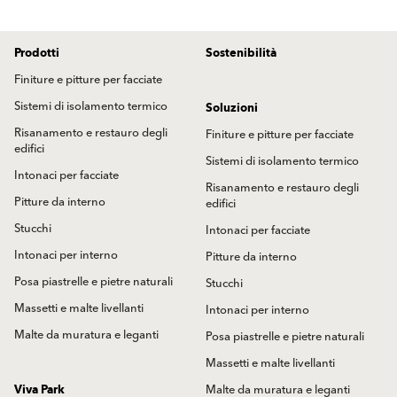
un’economia circolare e una
equivalenti - CO₂e -
l'unità di misura
conservazione delle risorse
necessaria per esprimere in modo
Prodotti
energetiche.
Sostenibilità
uniforme l'impatto sul clima dei diversi
Finiture e pitture per facciate
gas serra. In pratica, un linguaggio
Sistemi di isolamento termico
Soluzioni
universale per i gas serra che ci
Risanamento e restauro degli
Finiture e pitture per facciate
permette di confrontare i dati
edifici
Sistemi di isolamento termico
e lavorare insieme in modo più efficace
Intonaci per facciate
Risanamento e restauro degli
per ridurre le emissioni ed avere un
Pitture da interno
edifici
impatto positivo sul nostro pianeta.
Stucchi
Intonaci per facciate
Intonaci per interno
Pitture da interno
Posa piastrelle e pietre naturali
Stucchi
Massetti e malte livellanti
Intonaci per interno
Malte da muratura e leganti
Posa piastrelle e pietre naturali
Massetti e malte livellanti
Viva Park
Malte da muratura e leganti