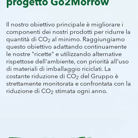
progetto Go2Morrow
raffreddamento, l'isolamento riduce
significativamente le emissioni di CO
, con
2
un impatto positivo sull'ambiente per gli
anni a venire. È un investimento sia in
Il nostro obiettivo principale è migliorare i
termini di comfort sia di sostenibilità.
componenti dei nostri prodotti per ridurre la
quantità di CO
al minimo. Raggiungiamo
2
questo obiettivo adattando continuamente
le nostre "ricette" e utilizzando alternative
GO2morrow rappresenta:
rispettose dell'ambiente, con priorità all'uso
- la
nostra visione
a pensare alle generazioni
di materiali di imballaggio riciclati. La
future.
costante riduzione di CO
del Gruppo è
2
strettamente monitorata e confrontata con la
- la
nostra ambizione
è impattare in modo
riduzione di CO
stimata ogni anno.
2
positivo sul futuro.
- il
nostro obiettivo
, in qualità di produttore
leader di materiali da costruzione in Europa,
è quello di dimostrare responsabilità
ecologica, economica e sociale in tutte le
sedi Baumit presenti in 24 Paesi.