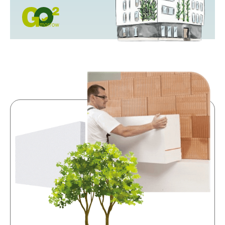
Le soluzioni di isolamento termico Baumit
tengono fuori il freddo e garantiscono
risparmio sia per le tasche sia per il nostro
pianeta. Scegliendo Baumit la casa diventa
più accogliente ed efficiente dal punto di
vista energetico, e contribuisci ad uno sforzo
collettivo che ha già dimostrato di avere un
impatto incredibile. Insieme, stiamo creando