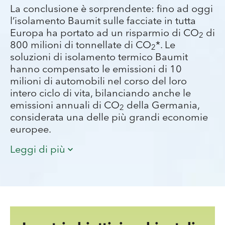
prodotti sostenibili, stiamo ridefinendo oggi
La conclusione è sorprendente: fino ad oggi
ciò che sarà possibile domani.
l’isolamento Baumit sulle facciate in tutta
Europa ha portato ad un risparmio di CO
di
2
800 milioni di tonnellate di CO
*. Le
2
soluzioni di isolamento termico Baumit
hanno compensato le emissioni di 10
milioni di automobili nel corso del loro
intero ciclo di vita, bilanciando anche le
emissioni annuali di CO
della Germania,
2
considerata una delle più grandi economie
europee.
Immaginate questo
: in soli 20 anni, un metro
Leggi di più
quadrato di parete esterna di un edificio
non isolato perde una quantità di calore
equivalente a 158 litri di gas metano. Ora,
immaginate di isolare quello stesso metro
quadrato, che richiede 12 litri di gas metano.
Il risultato?
Un muro che ora disperde solo