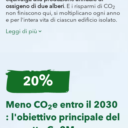
ossigeno di due alberi
. E i risparmi di CO
2
non finiscono qui, si moltiplicano ogni anno
e per l'intera vita di ciascun edificio isolato.
Leggi di più
%
20
Meno CO
e entro il 2030
Isolare una casa è una scelta sostenibile
. E i
2
risparmi di CO
si accumulano anno dopo
2
: l'obiettivo principale del
anno: riducendo al minimo il consumo di
energia per il riscaldamento e il