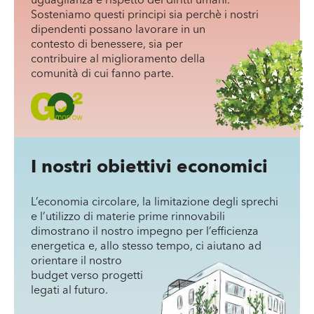
Sosteniamo questi principi sia perchè i nostri
dipendenti possano lavorare in un
contesto di benessere, sia per
contribuire al miglioramento della
comunità di cui fanno parte.
Una parete non isolata perde in 20 anni
I nostri obiettivi economici
l’equivalente di 158litri di gas metano per
mq
L’economia circolare, la limitazione degli sprechi
e l’utilizzo di materie prime rinnovabili
dimostrano il nostro impegno per l’efficienza
energetica e, allo stesso tempo, ci aiutano ad
orientare il nostro
budget verso progetti
legati al futuro.