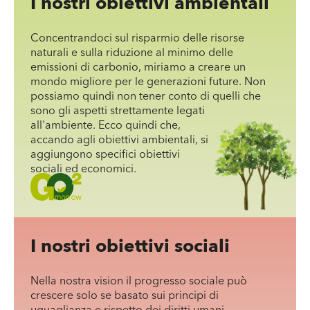
I nostri obiettivi ambientali
20 litri di gas metano e recupera l'energia
prodotta in solo 1,7 anni.
Concentrandoci sul risparmio delle risorse
naturali e sulla riduzione al minimo delle
L’impatto ambientale dei risparmi ottenuti
emissioni di carbonio, miriamo a creare un
grazie alle soluzioni di isolamento termico
mondo migliore per le generazioni future. Non
Baumit è a dir poco sorprendente e
possiamo quindi non tener conto di quelli che
ammonta ad oggi a 800 milioni di tonnellate
sono gli aspetti strettamente legati
di CO
*.
all'ambiente. Ecco quindi che,
2
accando agli obiettivi ambientali, si
aggiungono specifici obiettivi
sociali ed economici.
I nostri obiettivi sociali
Nella nostra vision il progresso sociale può
crescere solo se basato sui principi di
uguaglianza e rispetto dei diritti umani.