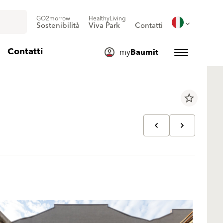
GO2morrow
HealthyLiving
Sostenibilità
Viva Park
Contatti
Contatti
my
Baumit
star_border