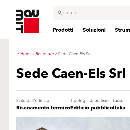
Prodotti
Soluzioni
Strume
Home
Referenze
Sede Caen-Els Srl
Sede Caen-Els Srl
Stato dell'edificio
Tipologia di edificio
Paese
Risanamento termico
Edificio pubblico
Italia