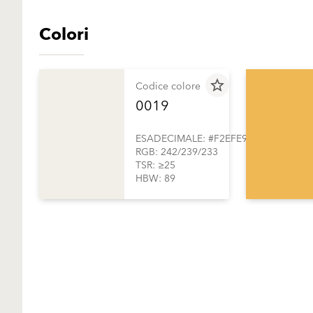
Colori
star_border
Codice colore
0019
ESADECIMALE: #F2EFE9
RGB: 242/239/233
TSR: ≥25
HBW: 89