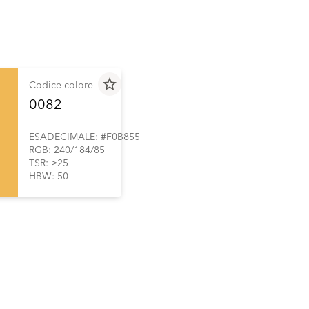
star_border
Codice colore
0082
ESADECIMALE: #F0B855
RGB: 240/184/85
TSR: ≥25
HBW: 50