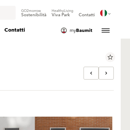
GO2morrow
HealthyLiving
Sostenibilità
Viva Park
Contatti
Contatti
my
Baumit
star_border