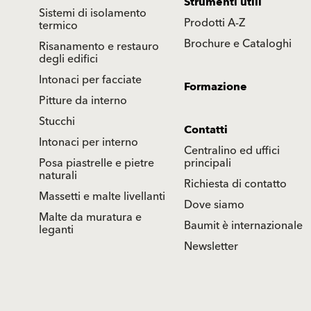
Strumenti utili
Sistemi di isolamento
Prodotti A-Z
termico
Brochure e Cataloghi
Risanamento e restauro
degli edifici
Intonaci per facciate
Formazione
Pitture da interno
Stucchi
Contatti
Intonaci per interno
Centralino ed uffici
Posa piastrelle e pietre
principali
naturali
Richiesta di contatto
Massetti e malte livellanti
Dove siamo
Malte da muratura e
Baumit è internazionale
leganti
Newsletter