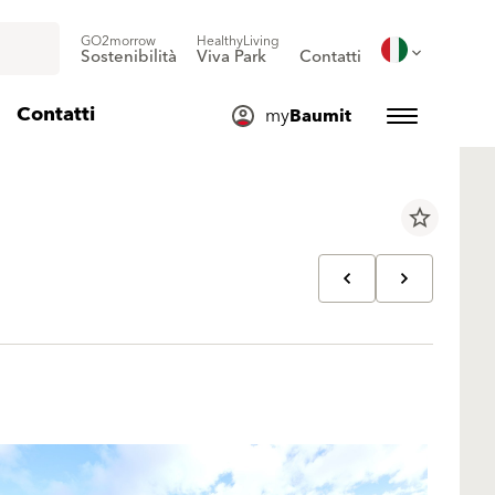
GO2morrow
HealthyLiving
Sostenibilità
Viva Park
Contatti
Contatti
my
Baumit
star_border