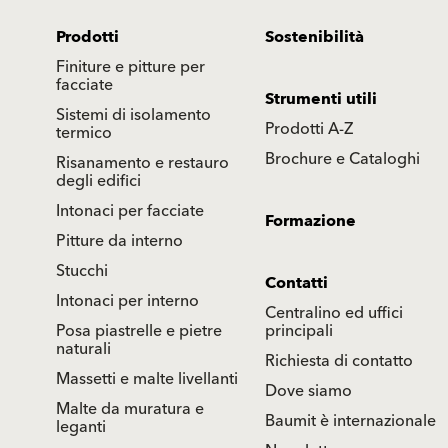
Prodotti
Sostenibilità
Finiture e pitture per
facciate
Strumenti utili
Sistemi di isolamento
Prodotti A-Z
termico
Brochure e Cataloghi
Risanamento e restauro
degli edifici
Intonaci per facciate
Formazione
Pitture da interno
Stucchi
Contatti
Intonaci per interno
Centralino ed uffici
Posa piastrelle e pietre
principali
naturali
Richiesta di contatto
Massetti e malte livellanti
Dove siamo
Malte da muratura e
Baumit è internazionale
leganti