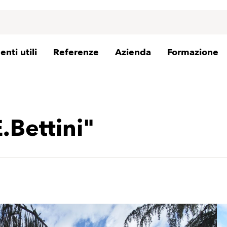
nti utili
Referenze
Azienda
Formazione
.Bettini"