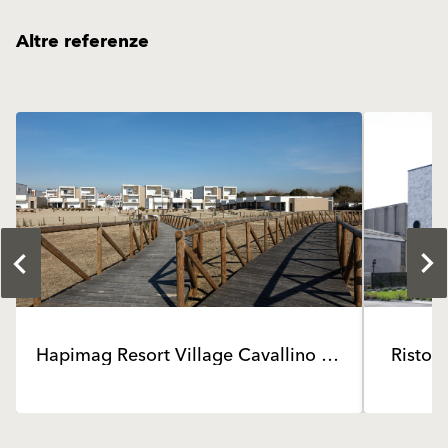
Altre referenze
Hapimag Resort Village Cavallino Treporti
Ristor