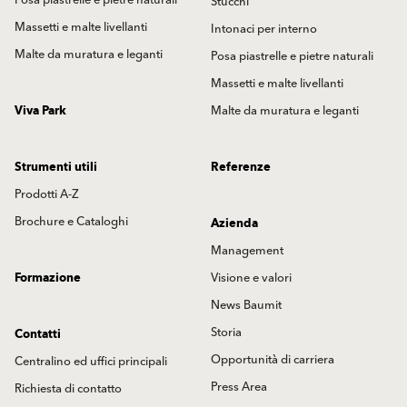
Posa piastrelle e pietre naturali
Stucchi
Massetti e malte livellanti
Intonaci per interno
Malte da muratura e leganti
Posa piastrelle e pietre naturali
Massetti e malte livellanti
Viva Park
Malte da muratura e leganti
Strumenti utili
Referenze
Prodotti A-Z
Brochure e Cataloghi
Azienda
Management
Formazione
Visione e valori
News Baumit
Storia
Contatti
Opportunità di carriera
Centralino ed uffici principali
Press Area
Richiesta di contatto