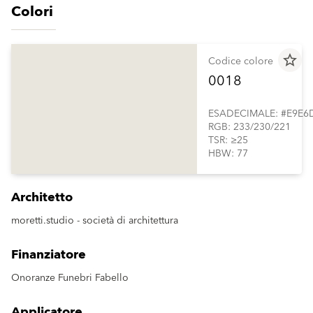
Colori
star_border
Codice colore
0018
ESADECIMALE: #E9E6
RGB: 233/230/221
TSR: ≥25
HBW: 77
Architetto
moretti.studio - società di architettura
Finanziatore
Onoranze Funebri Fabello
Applicatore