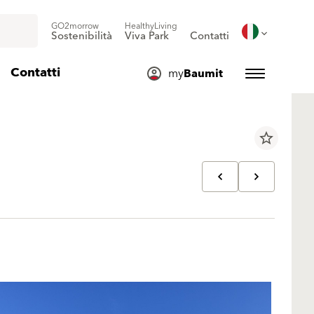
GO2morrow
HealthyLiving
Sostenibilità
Viva Park
Contatti
Contatti
my
Baumit
star_border