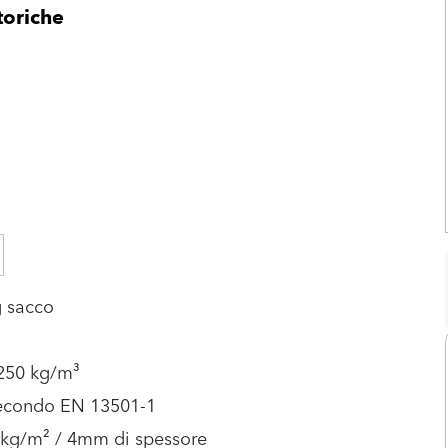
toriche
g sacco
1250 kg/m³
econdo EN 13501-1
 kg/m² / 4mm di spessore