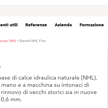
nti utili
Referenze
Azienda
Formazione
tonaci NHL
Baumit NHL Fine
e
base di calce idraulica naturale (NHL),
a mano e a macchina su intonaci di
 rinnovo di vecchi storici sia in nuove
 0,6 mm.