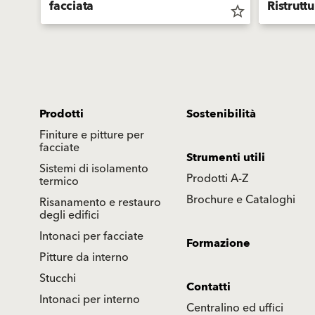
facciata
Ristruttu
star_border
star_border
Prodotti
Sostenibilità
Finiture e pitture per
facciate
Strumenti utili
Sistemi di isolamento
Prodotti A-Z
termico
Brochure e Cataloghi
Risanamento e restauro
degli edifici
Intonaci per facciate
Formazione
Pitture da interno
Stucchi
Contatti
Intonaci per interno
Centralino ed uffici