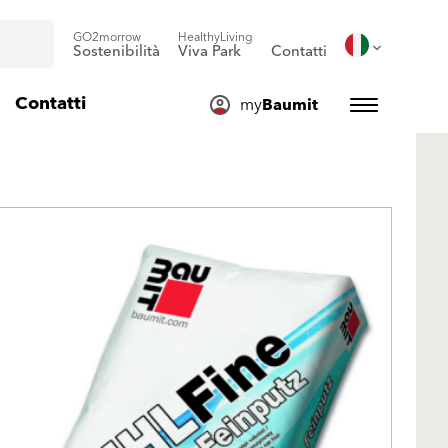
GO2morrow
HealthyLiving
Sostenibilità
Viva Park
Contatti
Contatti
my
Baumit