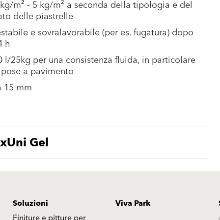
 kg/m² - 5 kg/m² a seconda della tipologia e del
to delle piastrelle
stabile e sovralavorabile (per es. fugatura) dopo
4 h
0 l/25kg per una consistenza fluida, in particolare
e pose a pavimento
 a 15 mm
exUni Gel
Soluzioni
Viva Park
Finiture e pitture per