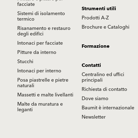
facciate
Strumenti utili
Sistemi di isolamento
Prodotti A-Z
termico
Brochure e Cataloghi
Risanamento e restauro
degli edifici
Intonaci per facciate
Formazione
Pitture da interno
Stucchi
Contatti
Intonaci per interno
Centralino ed uffici
Posa piastrelle e pietre
principali
naturali
Richiesta di contatto
Massetti e malte livellanti
Dove siamo
Malte da muratura e
Baumit è internazionale
leganti
Newsletter