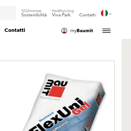
GO2morrow
HealthyLiving
Sostenibilità
Viva Park
Contatti
Contatti
my
Baumit