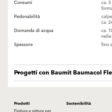
Consumi
ca. 3
forma
Pedonabilità
calpe
ca. 2
Domanda di acqua
ca. 1
nell
Spessore
fino
Progetti con Baumit Baumacol Fl
Prodotti
Sostenibilità
Finiture e pitture per