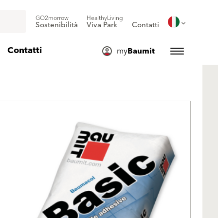
GO2morrow
HealthyLiving
Sostenibilità
Viva Park
Contatti
Contatti
my
Baumit