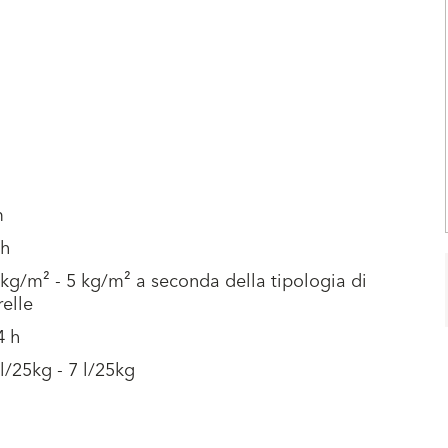
m
 h
 kg/m² - 5 kg/m² a seconda della tipologia di
relle
4 h
 l/25kg - 7 l/25kg