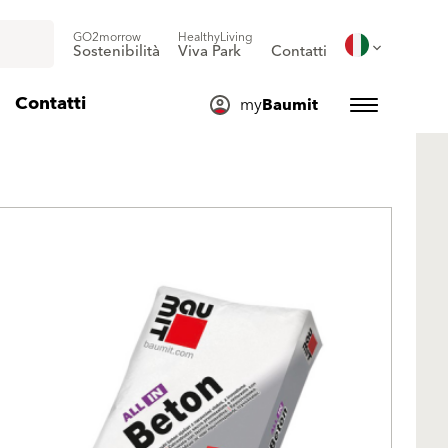
GO2morrow
HealthyLiving
Sostenibilità
Viva Park
Contatti
Contatti
my
Baumit