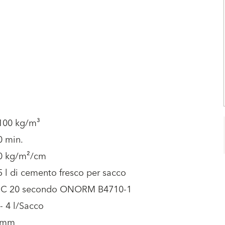
2100 kg/m³
0 min.
20 kg/m²/cm
5 l di cemento fresco per sacco
-C 20 secondo ONORM B4710-1
 - 4 l/Sacco
8 mm