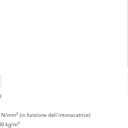
0
 N/mm² (in funzione dell'intonacatrice)
00 kg/m³