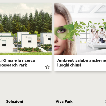
i Klima e la ricerca
Ambienti salubri anche ne
 Research Park
luoghi chiusi
star_border
Soluzioni
Viva Park