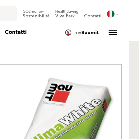
GO2morrow
HealthyLiving
Sostenibilità
Viva Park
Contatti
Contatti
my
Baumit