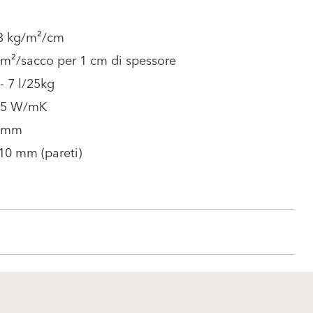
13 kg/m²/cm
 m²/sacco per 1 cm di spessore
 - 7 l/25kg
0.5 W/mK
1 mm
10 mm (pareti)