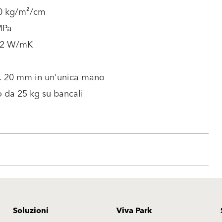
20 kg/m²/cm
MPa
82 W/mK
. 20 mm in un'unica mano
 da 25 kg su bancali
Soluzioni
Viva Park