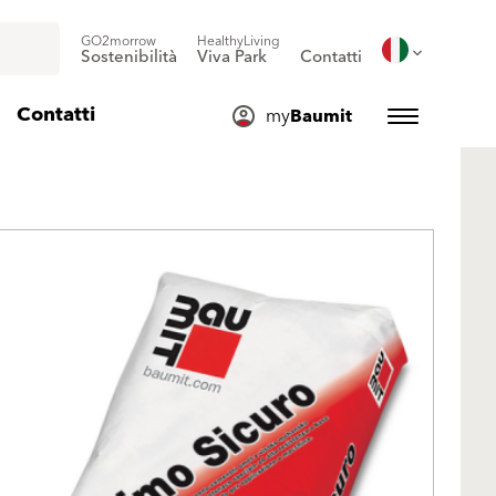
GO2morrow
HealthyLiving
Sostenibilità
Viva Park
Contatti
Contatti
my
Baumit