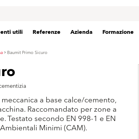
nti utili
Referenze
Azienda
Formazione
na
Baumit Primo Sicuro
uro
 cementizia
za meccanica a base calce/cemento,
macchina. Raccomandato per zone a
ione. Testato secondo EN 998-1 e EN
i Ambientali Minimi (CAM).