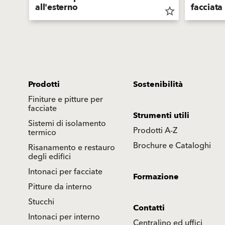
all'esterno
facciata
star_border
star_border
Prodotti
Sostenibilità
Finiture e pitture per
facciate
Strumenti utili
Sistemi di isolamento
Prodotti A-Z
termico
Brochure e Cataloghi
Risanamento e restauro
degli edifici
Intonaci per facciate
Formazione
Pitture da interno
Stucchi
Contatti
Intonaci per interno
Centralino ed uffici