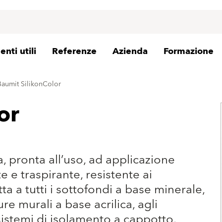
nti utili
Referenze
Azienda
Formazione
Baumit SilikonColor
or
a, pronta all’uso, ad applicazione
 e traspirante, resistente ai
ta a tutti i sottofondi a base minerale,
ure murali a base acrilica, agli
 sistemi di isolamento a cappotto.