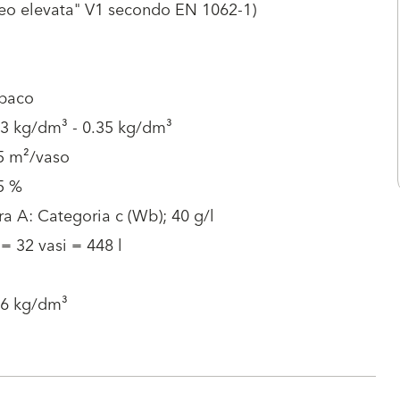
eo elevata" V1 secondo EN 1062-1)
paco
.3 kg/dm³ - 0.35 kg/dm³
45 m²/vaso
5 %
ra A: Categoria c (Wb); 40 g/l
 = 32 vasi = 448 l
.6 kg/dm³