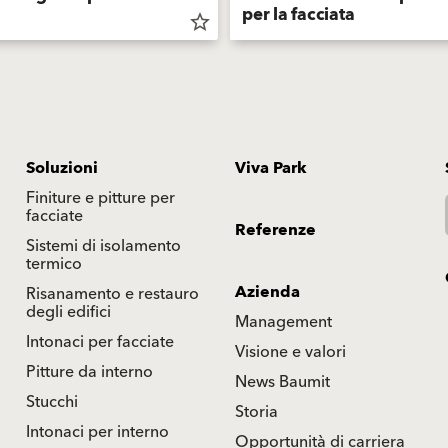
per la facciata
star_border
Soluzioni
Viva Park
Finiture e pitture per
facciate
Referenze
Sistemi di isolamento
termico
Azienda
Risanamento e restauro
degli edifici
Management
Intonaci per facciate
Visione e valori
Pitture da interno
News Baumit
Stucchi
Storia
Intonaci per interno
Opportunità di carriera