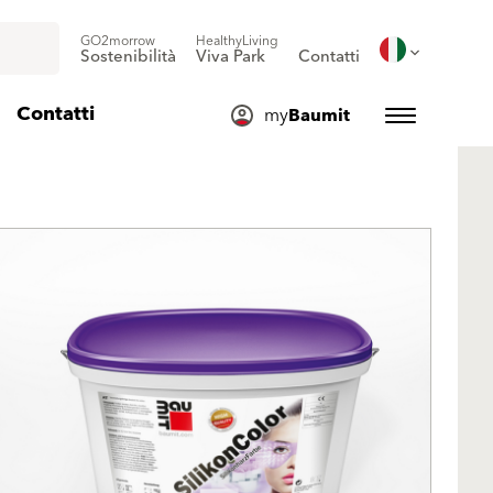
GO2morrow
HealthyLiving
Sostenibilità
Viva Park
Contatti
Contatti
my
Baumit