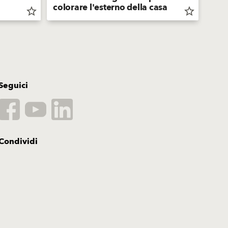
colorare l'esterno della casa
colo
star_border
star_border
Seguici
Condividi