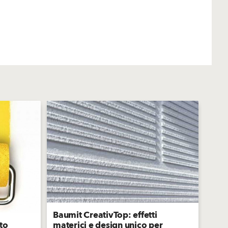
Baumit CreativTop: effetti
Baum
tto
materici e design unico per
la s