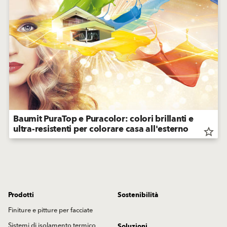
Baumit PuraTop e Puracolor: colori brillanti e
ultra-resistenti per colorare casa all'esterno
star_border
Prodotti
Sostenibilità
Finiture e pitture per facciate
Sistemi di isolamento termico
Soluzioni