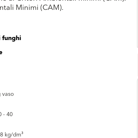
ntali Minimi (CAM).
 funghi
e
g vaso
0 - 40
.8 kg/dm³