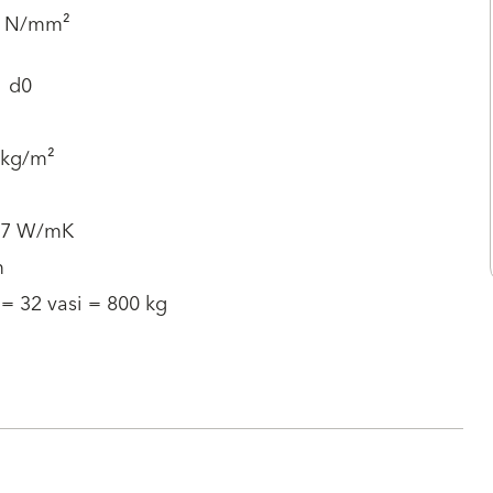
3 N/mm²
1 d0
 kg/m²
0.7 W/mK
m
 = 32 vasi = 800 kg