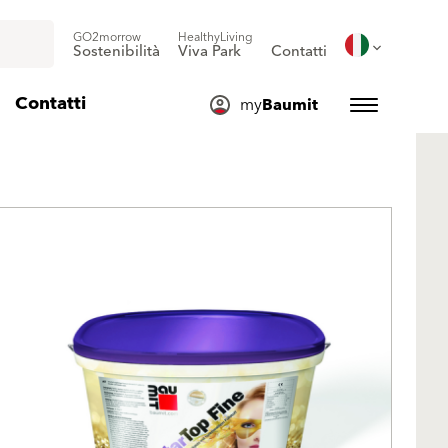
GO2morrow
HealthyLiving
Sostenibilità
Viva Park
Contatti
Contatti
my
Baumit