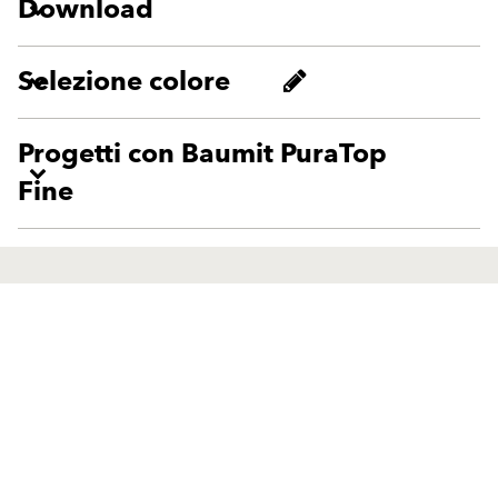
Download
Selezione colore
Progetti con Baumit PuraTop
Fine
Prodotti
Sostenibilità
Finiture e pitture per facciate
Sistemi di isolamento termico
Soluzioni
Risanamento e restauro degli
Finiture e pitture per facciate
edifici
Sistemi di isolamento termico
Intonaci per facciate
Risanamento e restauro degli