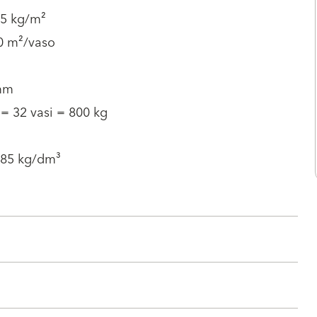
.5 kg/m²
10 m²/vaso
mm
 = 32 vasi = 800 kg
.85 kg/dm³