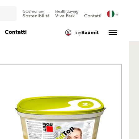
GO2morrow
HealthyLiving
Sostenibilità
Viva Park
Contatti
Contatti
my
Baumit