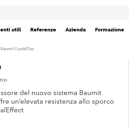
nti utili
Referenze
Azienda
Formazione
Baumit CrystalTop
p
orco
pessore del nuovo sistema Baumit
ffre un’elevata resistenza allo sporco
alEffect