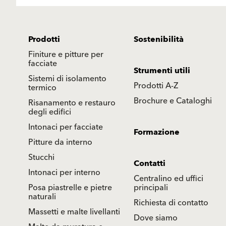
Prodotti
Sostenibilità
Finiture e pitture per
facciate
Strumenti utili
Sistemi di isolamento
Prodotti A-Z
termico
Brochure e Cataloghi
Risanamento e restauro
degli edifici
Intonaci per facciate
Formazione
Pitture da interno
Stucchi
Contatti
Intonaci per interno
Centralino ed uffici
Posa piastrelle e pietre
principali
naturali
Richiesta di contatto
Massetti e malte livellanti
Dove siamo