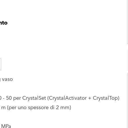
nto
g vaso
0 - 50 per CrystalSet (CrystalActivator + CrystalTop)
 m (per uno spessore di 2 mm)
3 MPa