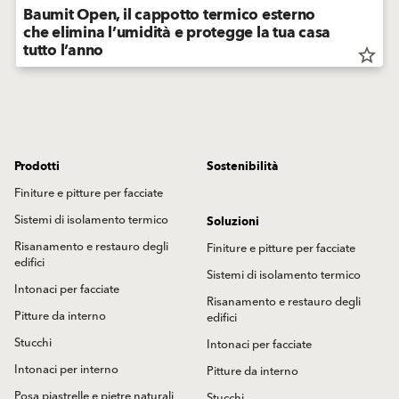
Baumit Open, il cappotto termico esterno
che elimina l’umidità e protegge la tua casa
tutto l’anno
star_border
Prodotti
Sostenibilità
Finiture e pitture per facciate
Sistemi di isolamento termico
Soluzioni
Risanamento e restauro degli
Finiture e pitture per facciate
edifici
Sistemi di isolamento termico
Intonaci per facciate
Risanamento e restauro degli
Pitture da interno
edifici
Stucchi
Intonaci per facciate
Intonaci per interno
Pitture da interno
Posa piastrelle e pietre naturali
Stucchi