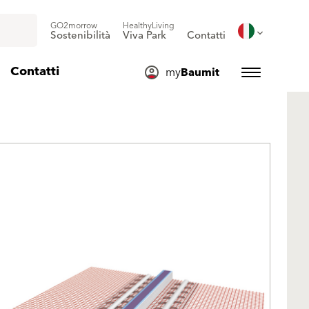
GO2morrow
HealthyLiving
Sostenibilità
Viva Park
Contatti
Contatti
my
Baumit