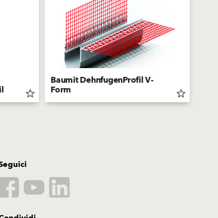
Baumit DehnfugenProfil V-
Baum
l
Form
For
star_border
star_border
Seguici
Condividi