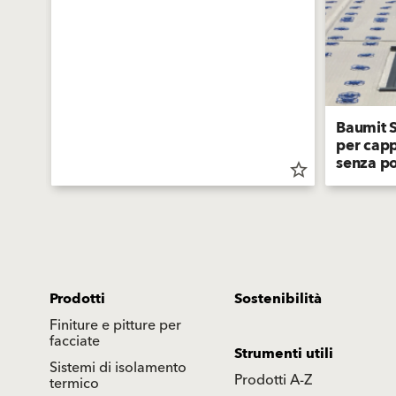
Baumit S
per capp
senza po
star_border
star_border
Prodotti
Sostenibilità
Finiture e pitture per
facciate
Strumenti utili
Sistemi di isolamento
Prodotti A-Z
termico