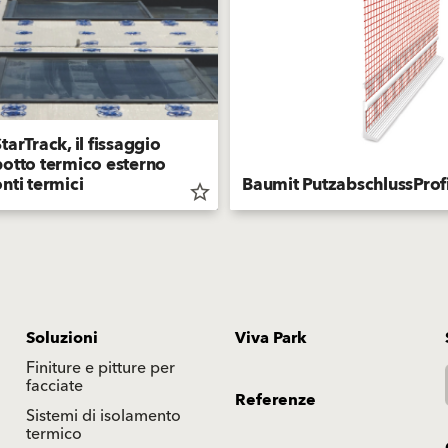
tarTrack, il fissaggio
otto termico esterno
nti termici
Baumit PutzabschlussProfi
star_border
Soluzioni
Viva Park
Finiture e pitture per
facciate
Referenze
Sistemi di isolamento
termico